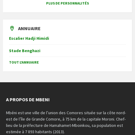
PLUS DE PERSONNALITÉS
ANNUAIRE
Escalier Hadji Himidi
Stade Benghazi
TOUT L'ANNUAIRE
A PROPOS DE MBENI
Mbéni est une ville de l’union des Comores située sur la côte nord-
est de l’île de Grande Comore, à 75 km de la capitale Moroni. Chef-
lieu de la préfecture de Hamahamet-Mboinkou, sa population est
estimée à 7 893 habitants (2013).