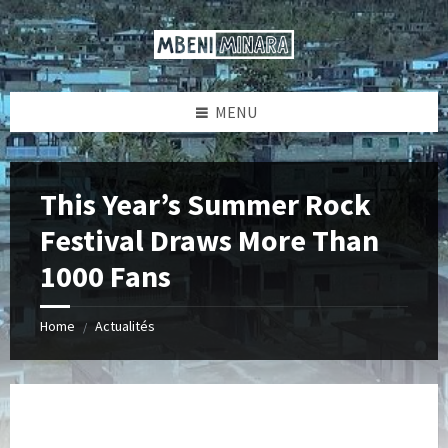
Skip
Skip
Skip
Skip
to
to
to
to
content
left
right
footer
sidebar
sidebar
MENU
This Year’s Summer Rock
Festival Draws More Than
1000 Fans
Home
Actualités
/