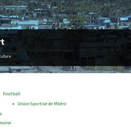
rt
Culture
Football
Union Sportive de Mbéni
s
moine