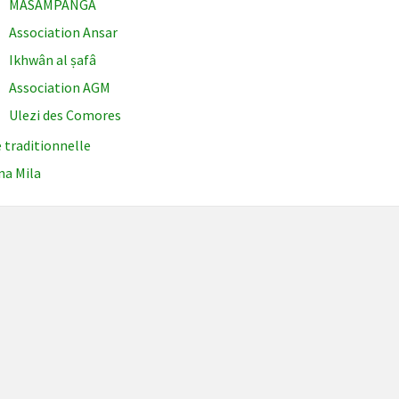
MASAMPANGA
Association Ansar
Ikhwân al ṣafâ
Association AGM
Ulezi des Comores
 traditionnelle
na Mila