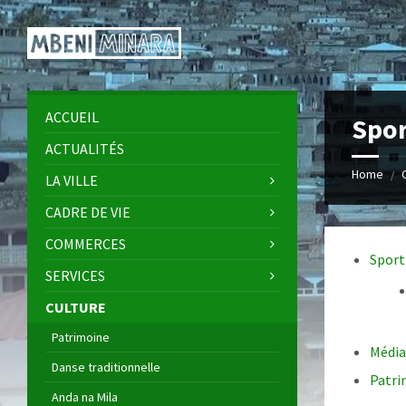
Skip
Skip
Skip
to
to
to
content
left
footer
sidebar
ACCUEIL
Spo
ACTUALITÉS
Home
/
LA VILLE
CADRE DE VIE
COMMERCES
Sport
SERVICES
CULTURE
Patrimoine
Média
Danse traditionnelle
Patri
Anda na Mila