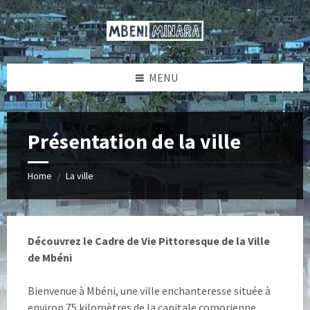
Skip
Skip
Skip
to
to
to
content
left
footer
sidebar
MENU
Présentation de la ville
Home
La ville
/
Découvrez le Cadre de Vie Pittoresque de la Ville
de Mbéni
Bienvenue à Mbéni, une ville enchanteresse située à
environ 75 kilomètres de la capitale comorienne,