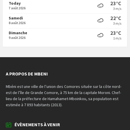
23°C
Today
7 août 2026
3 m/s
22°C
Samedi
8 août 2026
3 m/s
23°C
Dimanche
9 août 2026
1 m/s
A PROPOS DE MBENI
Mbéni est une ville de l’union des Comores située sur la côte nord-
est de l’île de Grande Comore, à 75 km de la capitale Moroni. Chef-
lieu de la préfecture de Hamahamet-Mboinkou, sa population est
estimée à 7 893 habitants (2013).
ÉVÈNEMENTS À VENIR