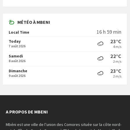
MÉTÉO À MBENI
16 h 59 min
Local Time
23°C
Today
7 août 2026
4 m/s
22°C
Samedi
8 août 2026
2 m/s
23°C
Dimanche
9 août 2026
2 m/s
A PROPOS DE MBENI
Mbéni est une ville de l’union des Comores située sur la côte nord-