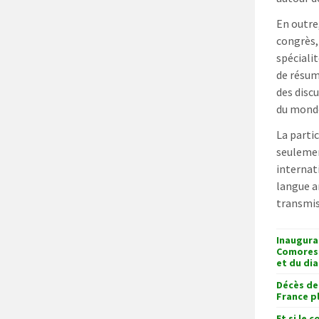
En outre
congrès,
spéciali
de résum
des disc
du monde
La parti
seulemen
internat
langue a
transmis
Inaugura
Comores 
et du dia
Décès de
France p
Et si le 