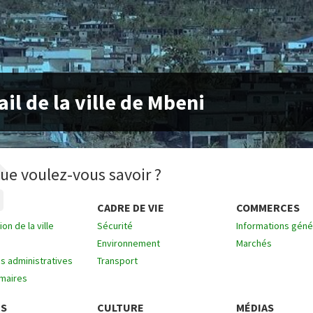
ail de la ville de Mbeni
ue voulez-vous savoir ?
CADRE DE VIE
COMMERCES
on de la ville
Sécurité
Informations géné
Environnement
Marchés
 administratives
Transport
 maires
ES
CULTURE
MÉDIAS