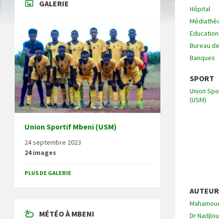
GALERIE
Hôpital
Médiathè
Education
Bureau d
Banques
SPORT
Union Spo
(USM)
Union Sportif Mbeni (USM)
24 septembre 2023
24 images
PLUS DE GALERIE
AUTEUR
Mahamou
MÉTÉO À MBENI
Dr Nadjlo