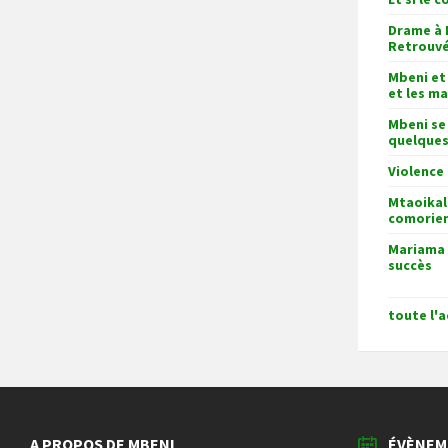
Drame à 
Retrouv
Mbeni et
et les ma
Mbeni se
quelques
Violence
Mtaoikal
comorien
Mariama 
succès
toute l'a
A PROPOS DE MBENI
ÉVÈNEM