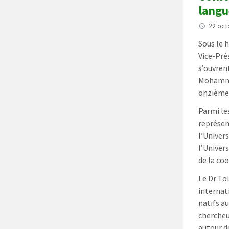
langu
22 oc
Sous le 
Vice-Pré
s’ouvren
Mohammed
onzième 
Parmi le
représen
l’Univer
l’Univer
de la co
Le Dr To
internat
natifs au
chercheu
autour d