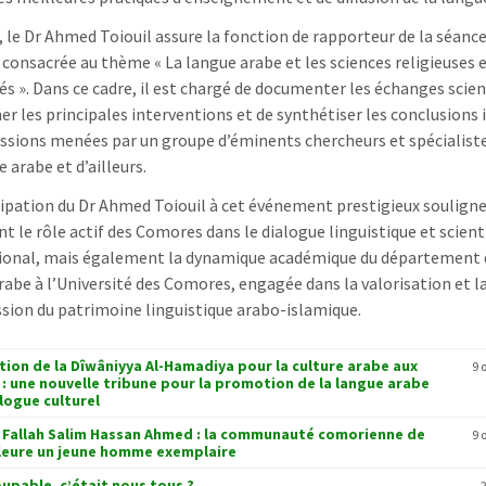
, le Dr Ahmed Toiouil assure la fonction de rapporteur de la séanc
 consacrée au thème « La langue arabe et les sciences religieuses e
tés ». Dans ce cadre, il est chargé de documenter les échanges scien
er les principales interventions et de synthétiser les conclusions 
ussions menées par un groupe d’éminents chercheurs et spécialist
 arabe et d’ailleurs.
cipation du Dr Ahmed Toiouil à cet événement prestigieux soulign
t le rôle actif des Comores dans le dialogue linguistique et scient
ional, mais également la dynamique académique du département 
rabe à l’Université des Comores, engagée dans la valorisation et l
sion du patrimoine linguistique arabo-islamique.
tion de la Dîwâniyya Al-Hamadiya pour la culture arabe aux
9 
: une nouvelle tribune pour la promotion de la langue arabe
logue culturel
 Fallah Salim Hassan Ahmed : la communauté comorienne de
9 
leure un jeune homme exemplaire
coupable, c’était nous tous ?