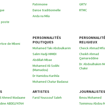
Patrimoine
GRTV
que
Danse traditionnelle
RTMC
Anda na Mila
e poste
PERSONNALITÉS
PERSONNALIT
POLITIQUES
RELIGIEUX
rtive de Mbeni
Mohamed Taki Abdoulkarim
Cheick Ahmad Mfo
Salim Hadji HIMIDI
Cheikh Ahmad
Qamareddine
Abdillah Mbae
Dr. Abdoulhakim 
Mohamed Ali Soilihi
Chakir
(Mamadou)
Dr Hamidou Karihila
Mohamed Chatur Badaoui
S
ARTISTES
JOURNALISTE
d Ahmed Wadaane
Farid Youssouf Saleh
Ibnou Mohamed
udine ABDELFATAH
Toimimou Abdou 