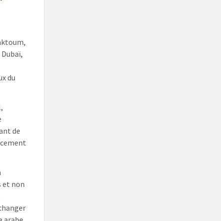
Maktoum,
 Dubaï,
ux du
,
e
sant de
orcement
n
s et non
t
échanger
e arabe.