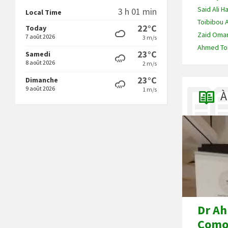
Said Ali 
3 h 01 min
Local Time
Toibibou 
22°C
Today
Zaid Oma
7 août 2026
3 m/s
Ahmed Toi
23°C
Samedi
8 août 2026
2 m/s
23°C
Dimanche
9 août 2026
1 m/s
À
Dr Ah
Comor