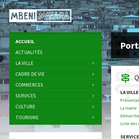
Skip
Skip
Skip
Skip
to
to
to
to
content
left
right
footer
sidebar
sidebar
ACCUEIL
Port
ACTUALITÉS
LA VILLE
CADRE DE VIE
Q
COMMERCES
LA VILLE
SERVICES
Présentati
CULTURE
La mairie
Démarches
TOURISME
Liste des
SERVIC