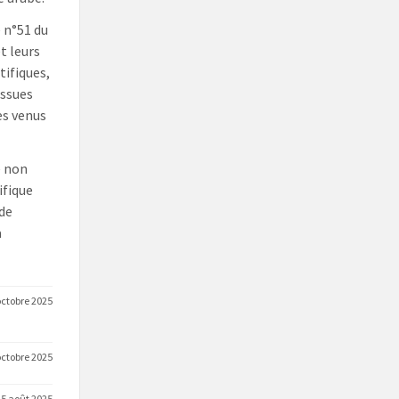
e n°51 du
t leurs
tifiques,
issues
es venus
e non
ifique
de
a
octobre 2025
octobre 2025
25 août 2025