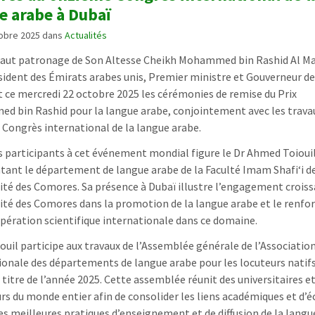
e arabe à Dubaï
tobre 2025
dans
Actualités
haut patronage de Son Altesse Cheikh Mohammed bin Rashid Al 
sident des Émirats arabes unis, Premier ministre et Gouverneur de
t ce mercredi 22 octobre 2025 les cérémonies de remise du Prix
 bin Rashid pour la langue arabe, conjointement avec les trava
Congrès international de la langue arabe.
s participants à cet événement mondial figure le Dr Ahmed Toiouil
tant le département de langue arabe de la Faculté Imam Shafi‘i d
sité des Comores. Sa présence à Dubaï illustre l’engagement crois
sité des Comores dans la promotion de la langue arabe et le renf
opération scientifique internationale dans ce domaine.
iouil participe aux travaux de l’Assemblée générale de l’Associatio
ionale des départements de langue arabe pour les locuteurs natif
 titre de l’année 2025. Cette assemblée réunit des universitaires e
rs du monde entier afin de consolider les liens académiques et d’
es meilleures pratiques d’enseignement et de diffusion de la langu