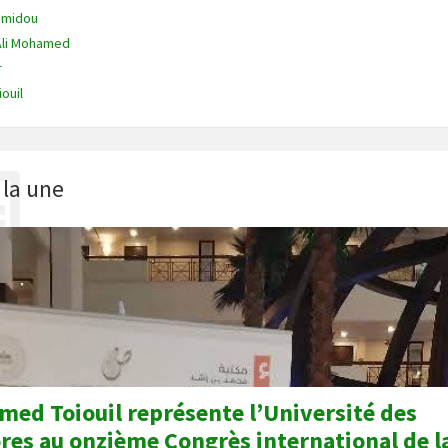
Hamidou
Ali Mohamed
r
ouil
 la une
med Toiouil représente l’Université des
es au onzième Congrès international de l