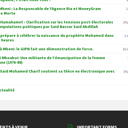
Mbeni : La Responsable de l’Agence Ria et MoneyGram
1
ée Morte
 Hamahamet : Clarification sur les tensions post-électorales
20 
nipulations politiques par Said Nassur Said Abdillah
 prépare à célébrer la naissance du prophète Mohamed dans
1 
 heures
 à Mbeni: le GIPN fait une démonstration de force.
16 
i Mkouboi: Une militante de l’émancipation de la femme
ne (1976-80)
Said Mohamed Charif soutient sa thèse en électronique avec
16 
ctualité
ENTS À VENIR
IMPORTANT FORMS