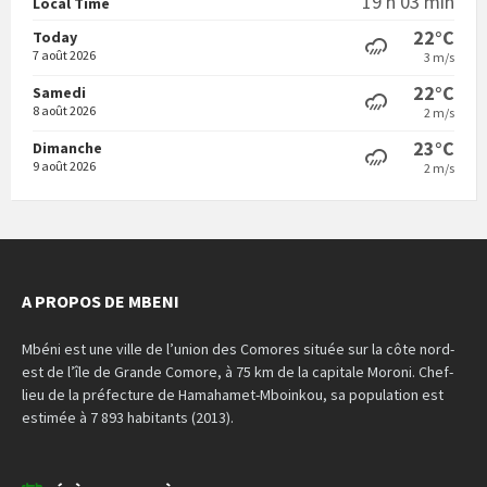
19 h 03 min
Local Time
22°C
Today
7 août 2026
3 m/s
22°C
Samedi
8 août 2026
2 m/s
23°C
Dimanche
9 août 2026
2 m/s
A PROPOS DE MBENI
Mbéni est une ville de l’union des Comores située sur la côte nord-
est de l’île de Grande Comore, à 75 km de la capitale Moroni. Chef-
lieu de la préfecture de Hamahamet-Mboinkou, sa population est
estimée à 7 893 habitants (2013).