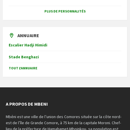
PLUS DE PERSONNALITÉS
ANNUAIRE
Escalier Hadji Himidi
Stade Benghazi
TOUT L'ANNUAIRE
A PROPOS DE MBENI
Mbéni est une ville de l’union des Comores située sur la côte nord-
est de l’île de Grande Comore, à 75 km de la capitale Moroni. Chef-
lieu de la préfecture de Hamahamet-Mboinkou, sa population est