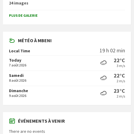
24 images
PLUS DE GALERIE
MÉTÉO À MBENI
19 h 02 min
Local Time
22°C
Today
7 août 2026
3 m/s
22°C
Samedi
8 août 2026
2 m/s
23°C
Dimanche
9 août 2026
2 m/s
ÉVÉNEMENTS À VENIR
There are no events