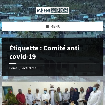
Skip
Skip
Skip
Skip
to
to
to
to
content
left
right
footer
sidebar
sidebar
MENU
Étiquette :
Comité anti
covid-19
Home
Actualités
/