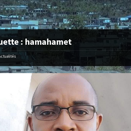
uette :
hamahamet
Actualités