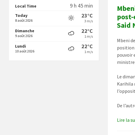
9 h 45 min
Local Time
Mbeni
post-
23°C
Today
8 août 2026
3 m/s
Said 
22°C
Dimanche
9 août 2026
1 m/s
Mbeni de
22°C
Lundi
position 
10 août 2026
1 m/s
pouvoir 
ministre
Le diman
Karihila
l’opposi
De l’aut
Lire la s