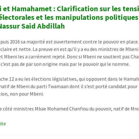
 et Hamahamet : Clarification sur les tens
électorales et les manipulations politiques
Nassur Said Abdillah
puis 2016 sa majorité est ouvertement contre le pouvoir en place
claire et nette. La preuve en est qu’il y a eu des ministres de Mbeni
et Mbeni les a carrément rejeté. Donc si Mbeni ne soutient pas Ch
 c’est pas de par son origine mais par le pouvoir qui le nomme.
che 12 a eu les élections législatives, qui opposent dans le Ham
 natif de Mbeni du parti Twamaan dont il s’est porté candidat pour
tion, non pour Mbeni.
re côté ministres Mbae Mohamed Chanfiou du pouvoir, natif de Mn
uite