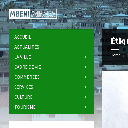
Skip
Skip
Skip
Skip
to
to
to
to
content
left
right
footer
sidebar
sidebar
ACCUEIL
Étiq
ACTUALITÉS
Home
/
LA VILLE
CADRE DE VIE
COMMERCES
SERVICES
CULTURE
TOURISME