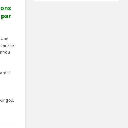
ions
 par
. Une
 dans ce
anfiou
ahamet
oungou.