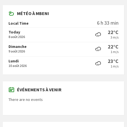
MÉTÉO À MBENI
6 h 33 min
Local Time
22°C
Today
8 août 2026
3 m/s
22°C
Dimanche
9 août 2026
1 m/s
23°C
Lundi
10 août 2026
1 m/s
ÉVÉNEMENTS À VENIR
There are no events