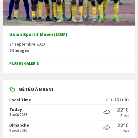
Union Sportif Mbeni (USM)
24 septembre 2023
24 images
PLUS DE GALERIE
MÉTÉO À MBENI
7 h 04 min
Local Time
22°C
Today
8 août 2026
3 m/s
22°C
Dimanche
9 août 2026
1 m/s