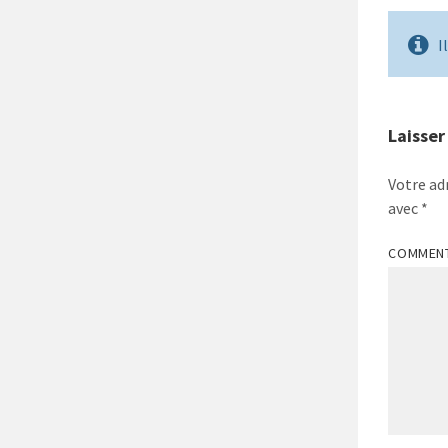
I
Laisse
Votre ad
avec
*
COMMEN