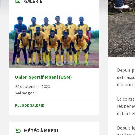
GALERIE
Depuis p
Union Sportif Mbeni (USM)
défi: as
dimanch
24 septembre 2023
24 images
Le const
PLUS DE GALERIE
les bénév
défi a be
Depuis l
MÉTÉO À MBENI