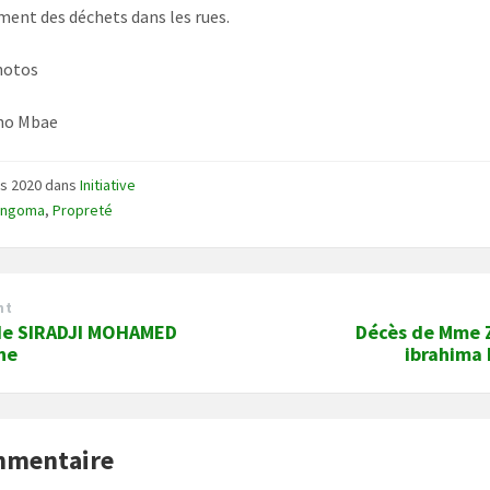
ment des déchets dans les rues.
hotos
ho Mbae
rs 2020
dans
Initiative
-ngoma
,
Propreté
nt
de SIRADJI MOHAMED
Décès de Mme 
ne
ibrahima
mmentaire