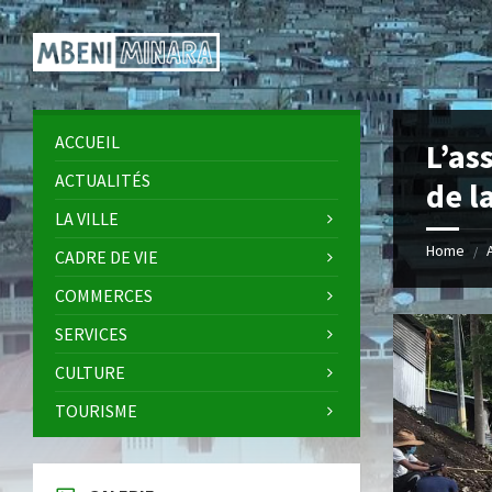
Skip
Skip
Skip
Skip
to
to
to
to
content
left
right
footer
sidebar
sidebar
ACCUEIL
L’as
ACTUALITÉS
de l
LA VILLE
Home
/
CADRE DE VIE
COMMERCES
SERVICES
CULTURE
TOURISME