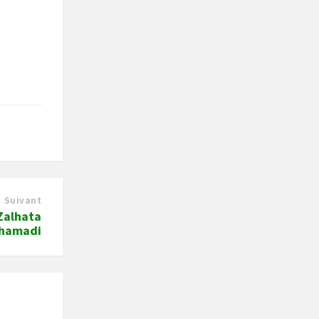
Suivant
Zalhata
 hamadi