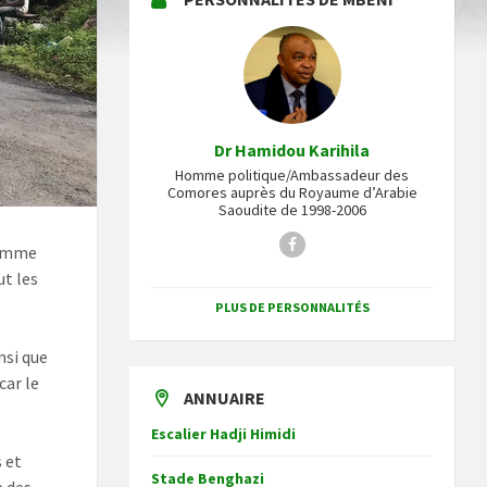
Dr Hamidou Karihila
Homme politique/Ambassadeur des
Comores auprès du Royaume d’Arabie
Saoudite de 1998-2006
Facebook
comme
ut les
PLUS DE PERSONNALITÉS
nsi que
car le
ANNUAIRE
Escalier Hadji Himidi
s et
Stade Benghazi