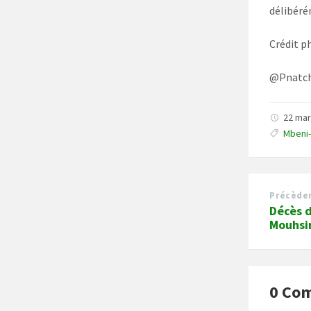
délibéré
Crédit p
@Pnatc
22 ma
Mbeni
Précède
Décès 
Mouhsi
0 Co