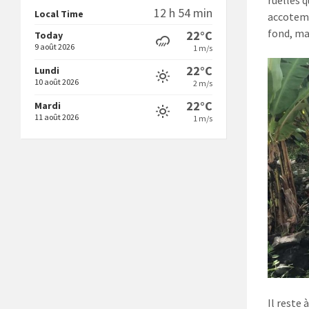
ruelles 
12 h 54 min
Local Time
accoteme
fond, mal
22°C
Today
9 août 2026
1 m/s
22°C
Lundi
10 août 2026
2 m/s
22°C
Mardi
11 août 2026
1 m/s
Il reste 