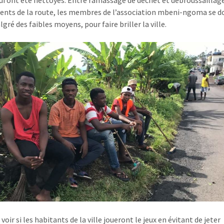
qui ont été nettoyés. Entre ramassage de déchet et débroussaillag
nts de la route, les membres de l’association mbeni-ngoma se d
gré des faibles moyens, pour faire briller la ville.
à voir si les habitants de la ville joueront le jeux en évitant de jeter