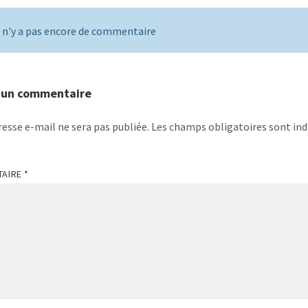
l n'y a pas encore de commentaire
r un commentaire
resse e-mail ne sera pas publiée.
Les champs obligatoires sont ind
TAIRE
*