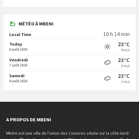
MÉTÉO À MBENI
10 h 14 min
Local Time
23°C
Today
6 août 2026
4 m/s
23°C
Vendredi
7 août 2026
2 m/s
23°C
Samedi
8 août 2026
1 m/s
A PROPOS DE MBENI
Mbéni est une ville de l’union des Comores située sur la côte nord-