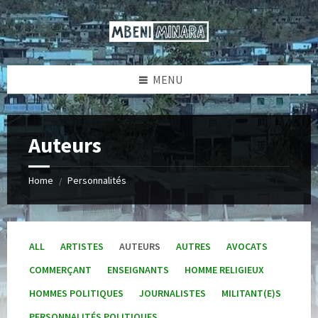
Skip
Skip
Skip
to
to
to
content
left
footer
sidebar
MENU
Auteurs
Home
Personnalités
/
ALL
ARTISTES
AUTEURS
AUTRES
AVOCATS
COMMERÇANT
ENSEIGNANTS
HOMME RELIGIEUX
HOMMES POLITIQUES
JOURNALISTES
MILITANT(E)S
PERSONNALITÉS POLITIQUES