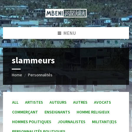
Skip
Skip
Skip
to
to
to
content
left
footer
sidebar
MENU
slammeurs
Home
Personnalités
/
ALL
ARTISTES
AUTEURS
AUTRES
AVOCATS
COMMERÇANT
ENSEIGNANTS
HOMME RELIGIEUX
HOMMES POLITIQUES
JOURNALISTES
MILITANT(E)S
PERSONNALITÉS POLITIQUES