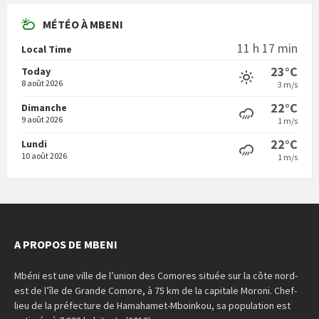
MÉTÉO À MBENI
11 h 17 min
Local Time
23°C
Today
8 août 2026
3 m/s
22°C
Dimanche
9 août 2026
1 m/s
22°C
Lundi
10 août 2026
1 m/s
A PROPOS DE MBENI
Mbéni est une ville de l’union des Comores située sur la côte nord-
est de l’île de Grande Comore, à 75 km de la capitale Moroni. Chef-
lieu de la préfecture de Hamahamet-Mboinkou, sa population est