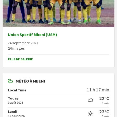
Union Sportif Mbeni (USM)
24 septembre 2023
24 images
PLUS DE GALERIE
MÉTÉO À MBENI
11 h 17 min
Local Time
22°C
Today
9 août 2026
1 m/s
22°C
Lundi
10 août 2026
2 m/s