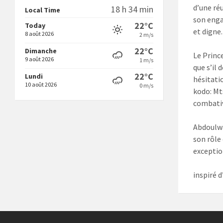
d’une ré
18 h 34 min
Local Time
son enga
22°C
Today
et digne.
8 août 2026
2 m/s
22°C
Dimanche
Le Princ
9 août 2026
1 m/s
que s’il
22°C
Lundi
hésitati
10 août 2026
0 m/s
kodo: Mt
combativ
Abdoulw
son rôle
exceptio
inspiré 