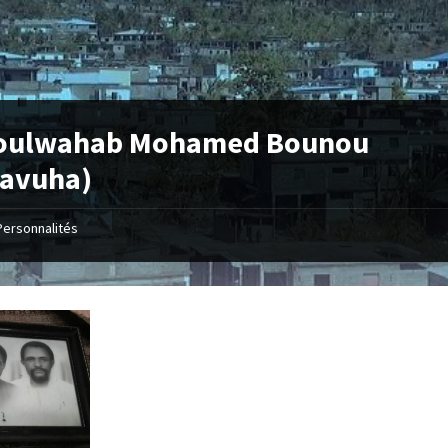
oulwahab Mohamed Bounou
savuha)
Personnalités