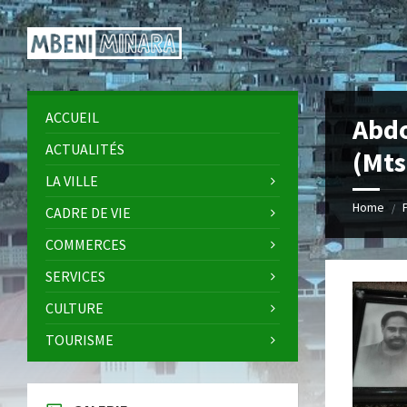
Skip
Skip
Skip
Skip
to
to
to
to
content
left
right
footer
sidebar
sidebar
ACCUEIL
Abd
ACTUALITÉS
(Mt
LA VILLE
Home
/
CADRE DE VIE
COMMERCES
SERVICES
CULTURE
TOURISME