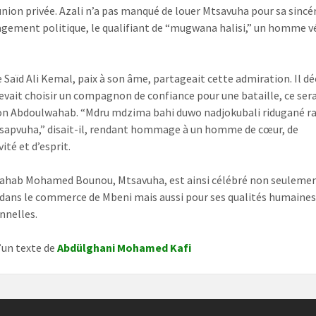
union privée. Azali n’a pas manqué de louer Mtsavuha pour sa sincér
gement politique, le qualifiant de “mugwana halisi,” un homme v
e Saïd Ali Kemal, paix à son âme, partageait cette admiration. Il dé
 devait choisir un compagnon de confiance pour une bataille, ce ser
on Abdoulwahab. “Mdru mdzima bahi duwo nadjokubali ridugané 
sapvuha,” disait-il, rendant hommage à un homme de cœur, de
ité et d’esprit.
ahab Mohamed Bounou, Mtsavuha, est ainsi célébré non seuleme
 dans le commerce de Mbeni mais aussi pour ses qualités humaine
nnelles.
d’un texte de
Abdülghani Mohamed Kafi