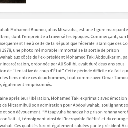
hab Mohamed Bounou, alias Mtsavuha, est une figure marquante 
 Mbeni, dont l’empreinte a traversé les époques. Commerçant, son 
insèquement liée à celle de la République fédérale islamique des C
i 1978, une photo mémorable immortalise la sortie de prison
wahab aux côtés de l’ex-président Mohamed Taki Abdoulkarim, pai
r incarcération, ordonnée par Ali Soilihi, avait duré deux ans sous
ion de “tentative de coup d’État”. Cette période difficile n’a fait qu
r les liens entre ces deux hommes, tout comme avec Omar Tamou 
é, également emprisonnés.
ine après leur libération, Mohamed Taki exprimait avec émotion 
e de Mitsamihuli son admiration pour Abdoulwahab, soulignant s
e et son dévouement. “Mtsapvuha hanadza ho prison rahana yero
confiait-il, témoignant ainsi de l’incroyable fidélité et du courage
wahab. Ces qualités furent également saluées par le président Aza