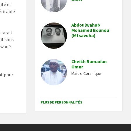
ité et
éritable
Abdoulwahab
Mohamed Bounou
clarait
(Mtsavuha)
ait sans
rawané
Cheikh Ramadan
Omar
Maitre Coranique
nt pour
s
PLUS DE PERSONNALITÉS