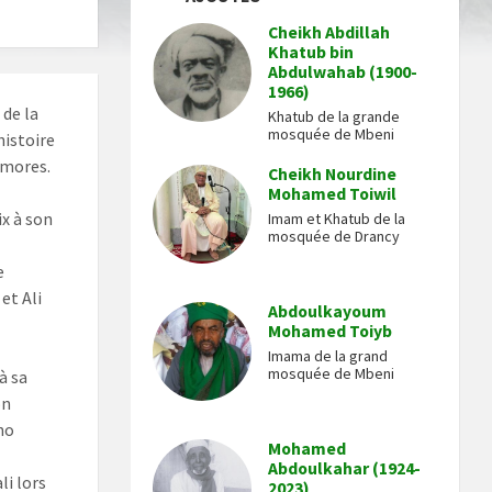
Cheikh Abdillah
Khatub bin
Abdulwahab (1900-
1966)
de la
Khatub de la grande
mosquée de Mbeni
histoire
omores.
Cheikh Nourdine
Mohamed Toiwil
x à son
Imam et Khatub de la
mosquée de Drancy
e
et Ali
Abdoulkayoum
Mohamed Toiyb
Imama de la grand
mosquée de Mbeni
à sa
on
ho
Mohamed
Abdoulkahar (1924-
li lors
2023)