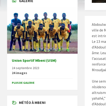
GALERIE
Abdoulwa
ville de
est intr
Le 13 ma
d’Abdoul
âme. Leu
l’accusat
Union Sportif Mbeni (USM)
renforce
24 septembre 2023
Mroudja
24 images
Une sema
PLUS DE GALERIE
résidenc
altruism
yahahé,” 
MÉTÉO À MBENI
d’Abdoul