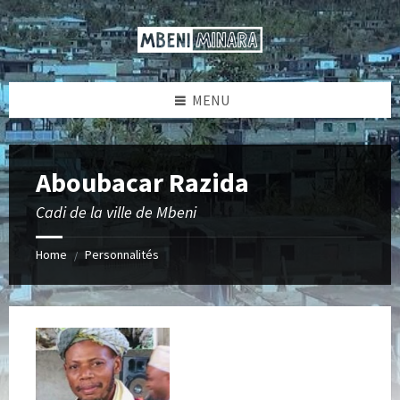
Skip
Skip
Skip
Skip
to
to
to
to
content
left
right
footer
sidebar
sidebar
MENU
Aboubacar Razida
Cadi de la ville de Mbeni
Home
Personnalités
/