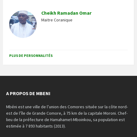
Cheikh Ramadan Omar
Maitre Coranique
PLUS DE PERSONNALITÉS
A PROPOS DE MBENI
Mbéni est une ville de l’union des Comores située sur la côte nord-
est de l’île de Grande Comore, à 75 km de la capitale Moroni. Chef-
lieu de la préfecture de Hamahamet-Mboinkou, sa population est
estimée à 7 893 habitants (2013).