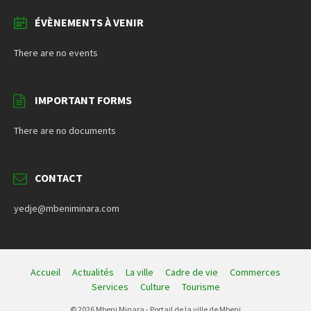
ÉVÈNEMENTS À VENIR
There are no events
IMPORTANT FORMS
There are no documents
CONTACT
yedje@mbeniminara.com
Accueil
Actualités
La ville
Cadre de vie
Commerces
Services
Culture
Tourisme
© 2026 Mbeni Minara - Portail de la ville de Mbeni