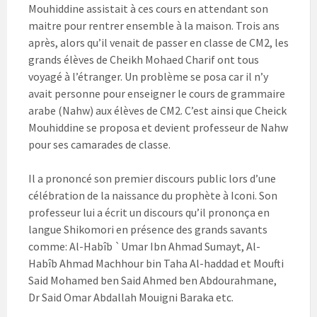
Mouhiddine assistait à ces cours en attendant son
maitre pour rentrer ensemble à la maison. Trois ans
après, alors qu’il venait de passer en classe de CM2, les
grands élèves de Cheikh Mohaed Charif ont tous
voyagé à l’étranger. Un problème se posa car il n’y
avait personne pour enseigner le cours de grammaire
arabe (Nahw) aux élèves de CM2. C’est ainsi que Cheick
Mouhiddine se proposa et devient professeur de Nahw
pour ses camarades de classe.
Il a prononcé son premier discours public lors d’une
célébration de la naissance du prophète à Iconi. Son
professeur lui a écrit un discours qu’il prononça en
langue Shikomori en présence des grands savants
comme: Al-Habîb `Umar Ibn Ahmad Sumayt, Al-
Habîb Ahmad Machhour bin Taha Al-haddad et Moufti
Said Mohamed ben Said Ahmed ben Abdourahmane,
Dr Said Omar Abdallah Mouigni Baraka etc.