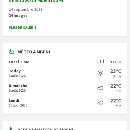
Union Sportif Mbeni (USM)
24 septembre 2023
24 images
PLUS DE GALERIE
MÉTÉO À MBENI
11 h 15 min
Local Time
23°C
Today
8 août 2026
3 m/s
22°C
Dimanche
9 août 2026
1 m/s
22°C
Lundi
10 août 2026
1 m/s
PERSONNALITÉS DE MBENI