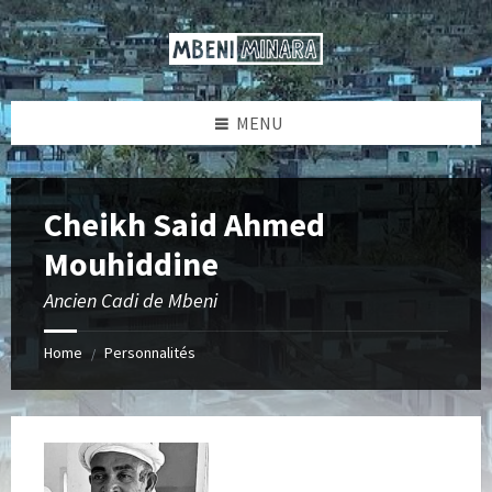
Skip
Skip
Skip
Skip
to
to
to
to
content
left
right
footer
sidebar
sidebar
MENU
Cheikh Said Ahmed
Mouhiddine
Ancien Cadi de Mbeni
Home
Personnalités
/