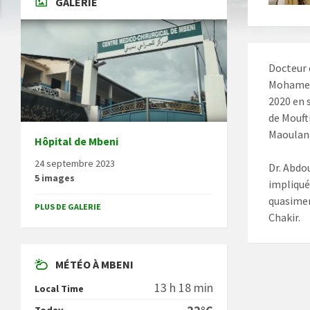
GALERIE
Docteur 
Mohamed 
2020 en 
de Mouft
Maoulana
Hôpital de Mbeni
24 septembre 2023
Dr. Abdou
5 images
impliqué 
quasimen
PLUS DE GALERIE
Chakir.
MÉTÉO À MBENI
13 h 18 min
Local Time
Today