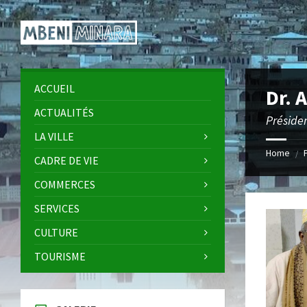
Skip
Skip
Skip
Skip
to
to
to
to
content
left
right
footer
sidebar
sidebar
ACCUEIL
Dr.
ACTUALITÉS
Préside
LA VILLE
Home
/
CADRE DE VIE
COMMERCES
SERVICES
CULTURE
TOURISME