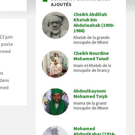
AJOUTÉS
Cheikh Abdillah
Khatub bin
Abdulwahab (1900-
m
1966)
13 juin
Khatub de la grande
mosquée de Mbeni
u poste
 Ahmed
Cheikh Nourdine
Mohamed Toiwil
Imam et Khatub de la
mosquée de Drancy
ès
 dans
amed
Abdoulkayoum
Mohamed Toiyb
Imama de la grand
mosquée de Mbeni
Mohamed
Abdoulkahar (1924-