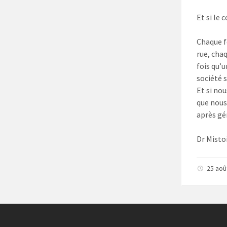
Et si le 
Chaque f
rue, cha
fois qu’
société 
Et si no
que nous
après gé
Dr Misto
25 aoû