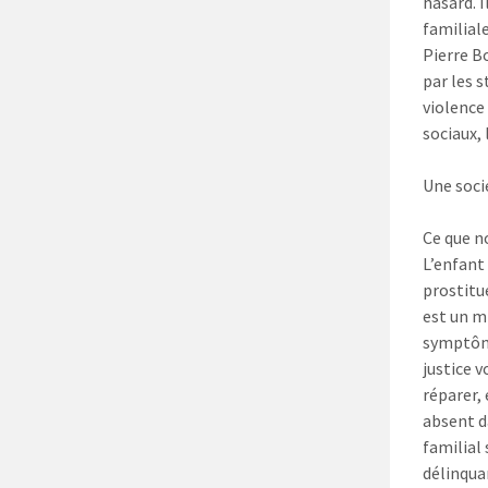
hasard. 
familiale
Pierre B
par les s
violence 
sociaux, 
Une soci
Ce que no
L’enfant
prostitué
est un mi
symptôme
justice v
réparer,
absent d
familial 
délinqua