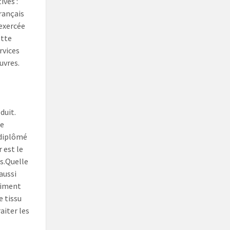
ives :
français
 exercée
ette
rvices
uvres.
duit.
me
r diplômé
 est le
s.Quelle
 aussi
asiment
e tissu
aiter les