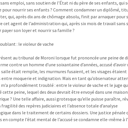
sans emploi, sans soutien de l’État ni du père de ses enfants, qui s
e pour nourrir ses enfants ? Comment condamner un diplômé, titu
ter, qui, après dix ans de chômage absolu, finit par arnaquer pour s
 cet agent de l’administration qui, après six mois de travail sans s
 payer son loyer et nourrir sa famille ?
oublant : le violeur de vache
présent au tribunal de Moroni lorsque fut prononcée une peine de d
erme contre un homme d’une soixantaine d’années, accusé d’avoir 
a salle était remplie, les murmures fusaient, et les visages étaient
 entre moquerie et indignation. Mais en tant qu’observateur atten
 m’a profondément troublé : entre le violeur de vache et le juge qu
 cette peine, lequel des deux devrait être envoyé dans une maison
ique ? Une telle affaire, aussi grotesque qu’elle puisse paraître, ré
a fragilité des repères judiciaires et l’absence totale d’analyse
gique dans le traitement de certains dossiers. Une justice pénale 
s en compte l’état mental de l’accusé se condamne elle-même à l