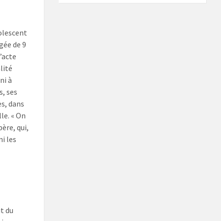
olescent
gée de 9
’acte
lité
ni à
s, ses
es, dans
lle. « On
père, qui,
ni les
it du