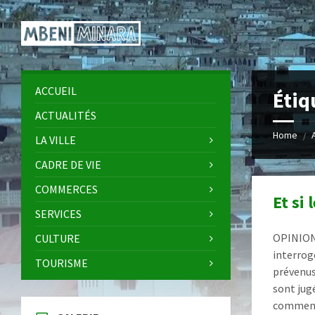
Skip
Skip
Skip
Skip
to
to
to
to
content
left
right
footer
sidebar
sidebar
ACCUEIL
Étiq
ACTUALITÉS
Home
/
LA VILLE
CADRE DE VIE
COMMERCES
Et si 
SERVICES
OPINION-
CULTURE
interrog
TOURISME
prévenus
sont jugé
comment