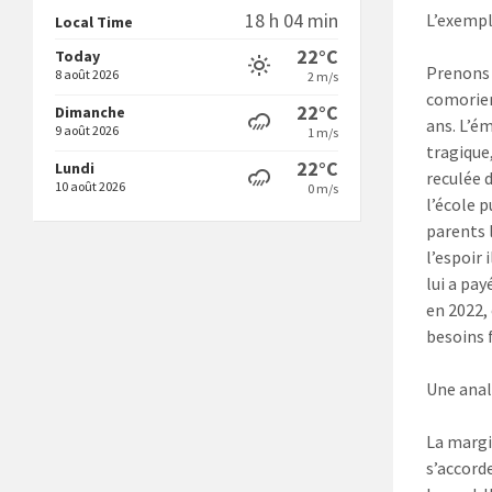
18 h 04 min
L’exempl
Local Time
22°C
Today
Prenons 
8 août 2026
2 m/s
comorien
22°C
Dimanche
ans. L’é
9 août 2026
1 m/s
tragique,
22°C
Lundi
reculée d
10 août 2026
0 m/s
l’école p
parents 
l’espoir 
lui a pay
en 2022, 
besoins
Une anal
La margi
s’accord