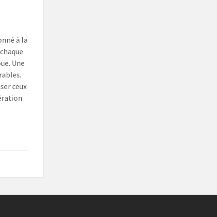
onné à la
, chaque
oue. Une
rables.
iser ceux
ération