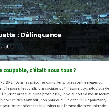
uette :
Délinquance
Actualités
le coupable, c’était nous tous ?
LIBRE | Dans les prétoires comoriens, rares sont les juges qui
ent le passé, les conditions sociales ou l’histoire psychologique d
. Un jeune arnaqueur, une prostituée, un voleur ou même un meurt
s pour ce qu’ils ont fait, non pour ce qu’ils ont subi. Et pourtant,
 peut-on moralement incriminer une femme divorcée, mère de s