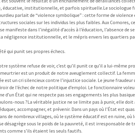
Il est souvent le résultat d’un enchaînement de défaillances collect
, éducative, institutionnelle, et parfois spirituelle.Le sociologue 
ourdieu parlait de “violence symbolique” : cette forme de violence
tructures sociales sur les individus les plus faibles. Aux Comores, c
se manifeste dans l’inégalité d’accès à l’éducation, l’absence de se
la négligence institutionnelle, et le mépris envers les quartiers pa
été qui punit ses propres échecs.
tre système refuse de voir, c’est qu’il punit ce qu’il a lui-même pro
 meurtrier est un produit de notre aveuglement collectif. La fem
e est un cri silencieux contre l’injustice sociale. Le jeune fraudeu
roir de l’échec de notre politique d’emploi. Le fonctionnaire voleur
 d’un État qui ne respecte pas ses engagements les plus basique
oulons-nous ?La véritable justice ne se limite pas à punir, elle doit
 éduquer, accompagner, et prévenir. Dans un pays où l’État est qu
ans de nombreux villages, où le système éducatif est en ruine, où l
se désagrège sous le poids de la pauvreté, il est irresponsable de tr
nts comme s’ils étaient les seuls fautifs.