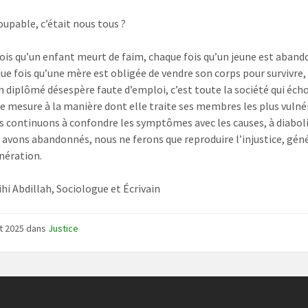
coupable, c’était nous tous ?
ois qu’un enfant meurt de faim, chaque fois qu’un jeune est aband
que fois qu’une mère est obligée de vendre son corps pour survivre
un diplômé désespère faute d’emploi, c’est toute la société qui éch
se mesure à la manière dont elle traite ses membres les plus vulné
us continuons à confondre les symptômes avec les causes, à diabol
 avons abandonnés, nous ne ferons que reproduire l’injustice, gén
nération.
ihi Abdillah, Sociologue et Écrivain
t 2025
dans
Justice