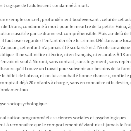
e tragique de l’adolescent condamné à mort.
un exemple concret, profondément bouleversant : celui de cet ad
 de 15 ans, condamné à mort pour le meurtre de la petite Faina, â
motion suscitée par ce drame est compréhensible. Mais au-delà de l
 il faut oser regarder l’enfant derrière le criminel.Né dans une loca
’Anjouan, cet enfant n’a jamais été scolarisé ni à l’école coranique 
ublique. Il ne sait ni lire ni écrire, ni en français, ni en arabe. À 13 an
l’envoient seul à Moroni, sans contact, sans logement, sans repèr
illusoire qu’il trouve un travail pour subvenir aux besoins de la fami
é le billet de bateau, et on lui a souhaité bonne chance », confie le 
comptait déjà 20 enfants à charge, sans en connaître ni le destin, 
 fondamentaux.
yse sociopsychologique :
nalisation programméeLes sciences sociales et psychologiques
ent à reconnaître que le comportement déviant n’est jamais le fru