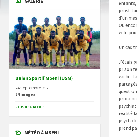
GALERIE
enfants, 
prostitu
d’un mas
Ou encore
vole pour
Un cas tr
J’étais 
prison f
vache. L
Union Sportif Mbeni (USM)
partagés
24 septembre 2023
question
24 images
prononcé
psychiatr
PLUS DE GALERIE
réalité l
psycholo
prend pa
MÉTÉO À MBENI