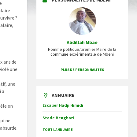
e
laire
urvivre ?
alaire,
Abdillah Mbae
Homme politique/premier Maire de la
commune expérimentale de Mbeni
ix ans de
violé une
PLUS DE PERSONNALITÉS
tif, une
i a
ANNUAIRE
Escalier Hadji Himidi
vèle en
Stade Benghazi
qui ne
’absurde.
TOUT L'ANNUAIRE