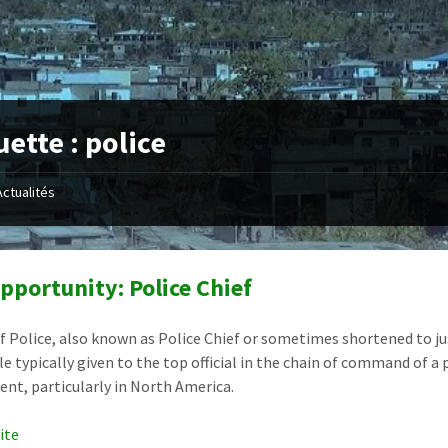
uette :
police
Actualités
pportunity: Police Chief
of Police, also known as Police Chief or sometimes shortened to ju
tle typically given to the top official in the chain of command of a 
nt, particularly in North America.
uite