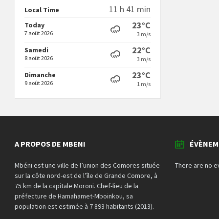
11 h 41 min
Local Time
23°C
Today
7 août 2026
3 m/s
22°C
Samedi
8 août 2026
3 m/s
23°C
Dimanche
9 août 2026
1 m/s
A PROPOS DE MBENI
ÉVÈNEM
Mbéni est une ville de l’union des Comores située
There are no e
sur la côte nord-est de l’île de Grande Comore, à
75 km de la capitale Moroni. Chef-lieu de la
préfecture de Hamahamet-Mboinkou, sa
population est estimée à 7 893 habitants (2013).