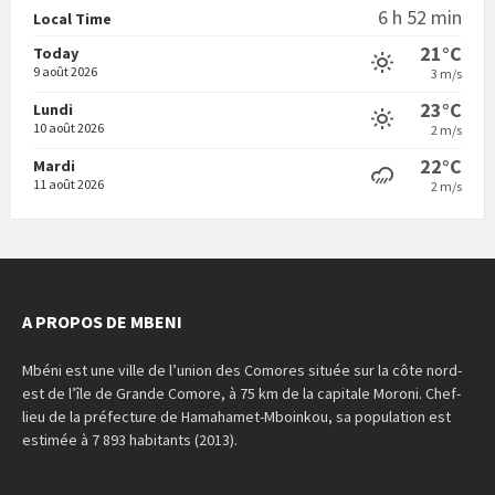
6 h 52 min
Local Time
21°C
Today
9 août 2026
3 m/s
23°C
Lundi
10 août 2026
2 m/s
22°C
Mardi
11 août 2026
2 m/s
A PROPOS DE MBENI
Mbéni est une ville de l’union des Comores située sur la côte nord-
est de l’île de Grande Comore, à 75 km de la capitale Moroni. Chef-
lieu de la préfecture de Hamahamet-Mboinkou, sa population est
estimée à 7 893 habitants (2013).