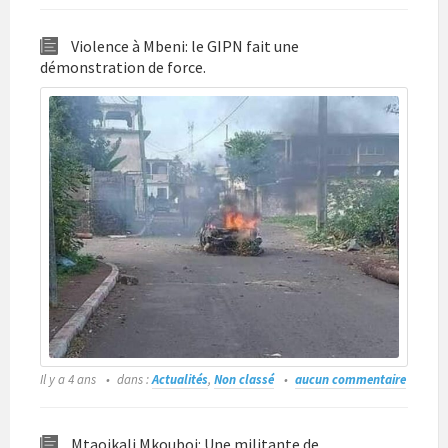
Violence à Mbeni: le GIPN fait une
démonstration de force.
Il y a 4 ans
dans :
Actualités
,
Non classé
aucun commentaire
Mtaoikali Mkouboi: Une militante de