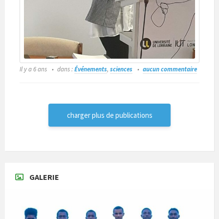
Il y a 6 ans
dans :
Événements
,
sciences
aucun commentaire
charger plus de publications
GALERIE